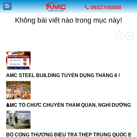
0922745568
Không bài viết nào trong mục này!
BÀI VIẾT MỚI
«
»
GIỚI THIỆU
SẢN PHẨM
AMC STEEL BUILDING TUYỂN DỤNG THÁNG 6 !
G
DỰ ÁN
TUYỂN DỤNG
i 1..
AMC TỔ CHỨC CHUYẾN THAM QUAN, NGHỈ DƯỠNG TẠI 
G
TIN TỨC
LIÊN HỆ
BỘ CÔNG THƯƠNG ĐIỀU TRA THÉP TRUNG QUỐC BÁN 
G