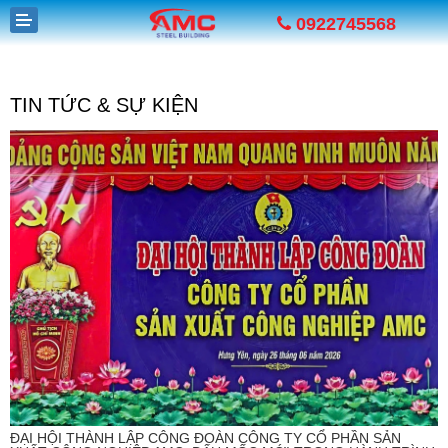
0922745568
TIN TỨC & SỰ KIỆN
GIỚI THIỆU
SẢN PHẨM
DỰ ÁN
TUYỂN DỤNG
TIN TỨC
LIÊN HỆ
ĐẠI HỘI THÀNH LẬP CÔNG ĐOÀN CÔNG TY CỔ PHẦN SẢN