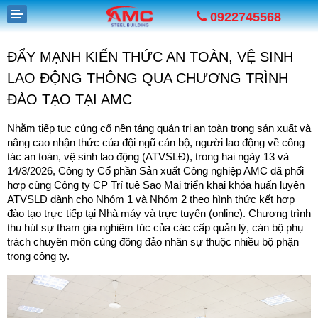
0922745568
ĐẨY MẠNH KIẾN THỨC AN TOÀN, VỆ SINH
LAO ĐỘNG THÔNG QUA CHƯƠNG TRÌNH
ĐÀO TẠO TẠI AMC
Nhằm tiếp tục củng cố nền tảng quản trị an toàn trong sản xuất và 
GIỚI THIỆU
nâng cao nhận thức của đội ngũ cán bộ, người lao động về công 
tác an toàn, vệ sinh lao động (ATVSLĐ), trong hai ngày 13 và 
SẢN PHẨM
14/3/2026, Công ty Cổ phần Sản xuất Công nghiệp AMC đã phối 
hợp cùng Công ty CP Trí tuệ Sao Mai triển khai khóa huấn luyện 
DỰ ÁN
ATVSLĐ dành cho Nhóm 1 và Nhóm 2 theo hình thức kết hợp 
đào tạo trực tiếp tại Nhà máy và trực tuyến (online). Chương trình 
TUYỂN DỤNG
thu hút sự tham gia nghiêm túc của các cấp quản lý, cán bộ phụ 
trách chuyên môn cùng đông đảo nhân sự thuộc nhiều bộ phận 
TIN TỨC
trong công ty.
LIÊN HỆ