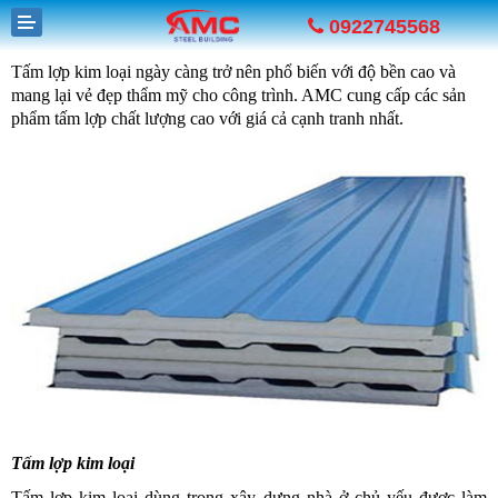
0922745568
T
ấm lợp kim loại ngày càng trở nên phổ biến với độ bền cao và
mang lại vẻ đẹp thẩm mỹ cho công trình. AMC cung cấp các sản
phẩm tấm lợp chất lượng cao với giá cả cạnh tranh nhất.
GIỚI THIỆU
SẢN PHẨM
DỰ ÁN
TUYỂN DỤNG
TIN TỨC
LIÊN HỆ
Tấm lợp kim loại
Tấm lợp kim loại dùng trong xây dựng nhà ở chủ yếu được làm