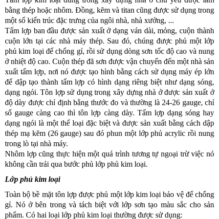
bằng thép hoặc nhôm. Đồng, kẽm và titan cũng được sử dụng trong
một số kiến trúc đặc trưng của ngôi nhà, nhà xưởng, ...
Tấm lợp ban đầu được sản xuất ở dạng ván dài, mỏng, cuộn thành
cuộn lớn tại các nhà máy thép. Sau đó, chúng được phủ một lớp
phủ kim loại để chống gỉ, rồi sử dụng dòng sơn tốc độ cao và nung
ở nhiệt độ cao. Cuộn thép đã sơn được vận chuyển đến một nhà sản
xuất tấm lợp, nơi nó được tạo hình bằng cách sử dụng máy ép lớn
để dập tạo thành tấm lợp có hình dạng riêng biệt như dạng sóng,
dạng ngói.
Tôn lợp sử dụng trong xây dựng nhà ở được sản xuất ở
độ dày được chỉ định bằng thước đo và thường là 24-26 gauge, chỉ
số gauge càng cao thì tôn lợp càng dày.
Tấm lợp dạng sóng hay
dạng ngói là một thể loại đặc biệt và được sản xuất bằng cách dập
thép mạ kẽm (26 gauge) sau đó phun một lớp phủ acrylic rồi nung
trong lò tại nhà máy.
Nhôm lợp cũng thực hiện một quá trình tương tự ngoại trừ việc nó
không cần trải qua bước phủ lớp phủ kim loại.
Lớp phủ kim loại
Toàn bộ bề mặt tôn lợp được phủ một lớp kim loại bảo vệ để chống
gỉ. Nó ở bên trong và tách biệt với lớp sơn tạo màu sắc cho sản
phẩm. Có hai loại lớp phủ kim loại thường được sử dụng: