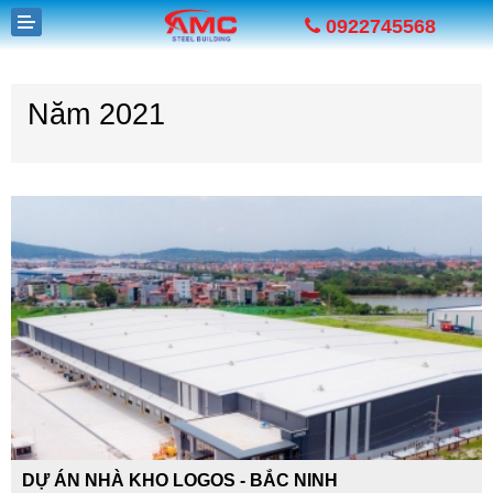
0922745568
Năm 2021
GIỚI THIỆU
SẢN PHẨM
DỰ ÁN
TUYỂN DỤNG
TIN TỨC
LIÊN HỆ
DỰ ÁN NHÀ KHO LOGOS - BẮC NINH