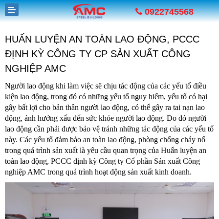
0922745568
HUẤN LUYỆN AN TOÀN LAO ĐỘNG, PCCC
ĐỊNH KỲ CÔNG TY CP SẢN XUẤT CÔNG
NGHIỆP AMC
Người lao động khi làm việc sẽ chịu tác động của các yếu tố điều
GIỚI THIỆU
kiện lao động, trong đó có những yếu tố nguy hiểm, yếu tố có hại
gây bất lợi cho bản thân người lao động, có thể gây ra tai nạn lao
SẢN PHẨM
động, ảnh hưởng xấu đến sức khỏe người lao động. Do đó người
lao động cần phải được bảo vệ tránh những tác động của các yếu tố
DỰ ÁN
này. Các yếu tố đảm bảo an toàn lao động, phòng chống cháy nổ
trong quá trình sản xuất là yêu cầu quan trọng của Huấn luyện an
TUYỂN DỤNG
toàn lao động, PCCC định kỳ Công ty Cổ phần Sản xuất Công
nghiệp AMC trong quá trình hoạt động sản xuất kinh doanh.
TIN TỨC
LIÊN HỆ