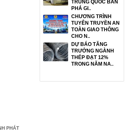
TRUNG QUỐC BÁN
PHÁ GI..
ẤN LUYỆN AN
CHƯƠNG TRÌNH
ÀN LAO ĐỘNG,
TUYÊN TRUYỀN AN
CC ĐịNH KỲ
TOÀN GIAO THÔNG
NG TY ..
CHO N..
ÀNH THÉP TIÊU
DỰ BÁO TĂNG
Ụ TĂNG, LỢI
TRƯỞNG NGÀNH
UẬN GIẢM..
THÉP ĐẠT 12%
TRONG NĂM NA..
NH PHÁT