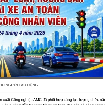
CHO NGƯỜI LAO ĐỘNG
ản xuất Công nghiệp AMC đã phối hợp cùng lực lượng chức nă