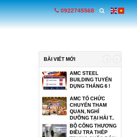
0922745568
BÀI VIẾT MỚI
«
»
Á SẮT THÉP XÂY
AMC STEEL
ỰNG TĂNG CÓ
BUILDING TUYỂN
NG NGẠI..
DỤNG THÁNG 6 !
á thép TQ chạm
AMC TỔ CHỨC
y 3 năm, quặng
CHUYẾN THAM
t xuống dưới 1..
QUAN, NGHỈ
DƯỠNG TẠI HẢI T..
ẢI BÓNG ĐÁ CÚP
BỘ CÔNG THƯƠNG
C LẦN 1 NĂM
ĐIỀU TRA THÉP
24