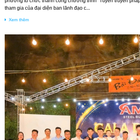
phương tổ chức thành công chương trình “Tuyên truyền pháp 
tham gia của đại diện ban lãnh đạo c...
Xem thêm