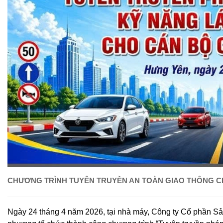
CHƯƠNG TRÌNH TUYÊN TRUYỀN AN TOÀN GIAO THÔNG 
Ngày 24 tháng 4 năm 2026, tại nhà máy, Công ty Cổ phần S