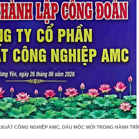
TRUNG QUỐC BÁN
PHÁ GI..
HU
CHƯƠNG TRÌNH
TO
TUYÊN TRUYỀN AN
PC
TOÀN GIAO THÔNG
CÔ
CHO N..
NG
DỰ BÁO TĂNG
TH
TRƯỞNG NGÀNH
NH
THÉP ĐẠT 12%
TRONG NĂM NA..
 XUẤT CÔNG NGHIỆP AMC, DẤU MỐC MỚI TRONG HÀNH TRÌ