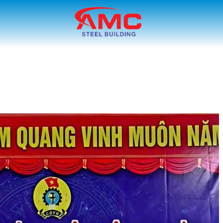
AMC STEEL
GI
BUILDING TUYỂN
D
DỤNG THÁNG 6 !
ĐÁ
AMC TỔ CHỨC
Gi
CHUYẾN THAM
đá
QUAN, NGHỈ
sắ
DƯỠNG TẠI HẢI T..
GI
BỘ CÔNG THƯƠNG
AM
ĐIỀU TRA THÉP
20