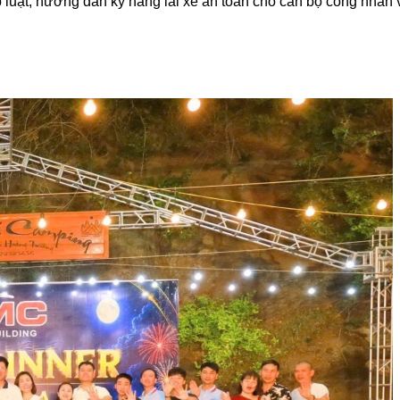
luật, hướng dẫn kỹ năng lái xe an toàn cho cán bộ công nhân v